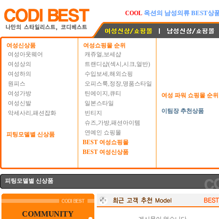
오픈마켓 패션상품도 코디베
HOT
옥션 BEST 여성의류
NEW
옥션의 남성의류 BEST상
COOL
여성신상품
여성쇼핑몰 순위
여성아웃웨어
캐쥬얼,보세샵
여성상의
트랜디샵(섹시,시크,얼반)
여성하의
수입보세,해외쇼핑
원피스
오피스룩,정장,명품스타일
여성가방
틴에이지,큐티
여성 파워 쇼핑몰 순위
여성신발
일본스타일
이팀장 추천상품
악세사리,패션잡화
빈티지
슈즈,가방,패션아이템
연예인 쇼핑몰
피팅모델별 신상품
BEST 여성쇼핑몰
BEST 여성신상품
피팅모델별 신상품
COMMUNITY