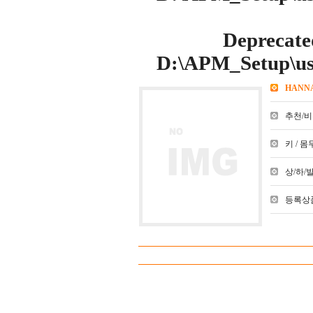
Deprecate
D:\APM_Setup\use
HANN
추천/비추천
키 / 몸무
상/하/발 :
등록상품