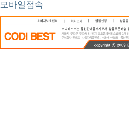
모바일접속
연예인쇼핑몰
코디베스트
비키니
스타일난다
가디건
니트
후드티
커플티
정장
코디베
티
커플티
정장
코디베스트닷컴
이영래짱
codibest
codibest.com
스커드 쇼핑몰
청바지
미니스커트